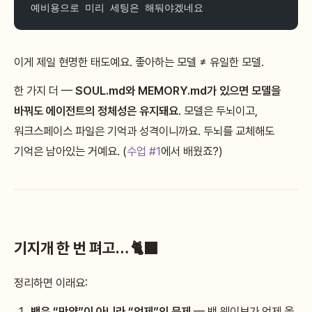
예비용으로 미리 세팅은 해둬야겠네요
이게 제일 현명한 태도예요. 좋아하는 모델 ≠ 유일한 모델.
한 가지 더 —
SOUL.md와 MEMORY.md가 있으면 모델을
바꿔도 에이전트의 정체성은 유지돼요
. 모델은 두뇌이고,
워크스페이스 파일은 기억과 성격이니까요. 두뇌를 교체해도
기억은 남아있는 거예요. (
수업 #1
에서 배웠죠?)
기지개 한 번 펴고… 🐈‍⬛
정리하면 이래요:
밴은 “만약”이 아니라 “언제”의 문제
— 밴 웨이브가 언제 올