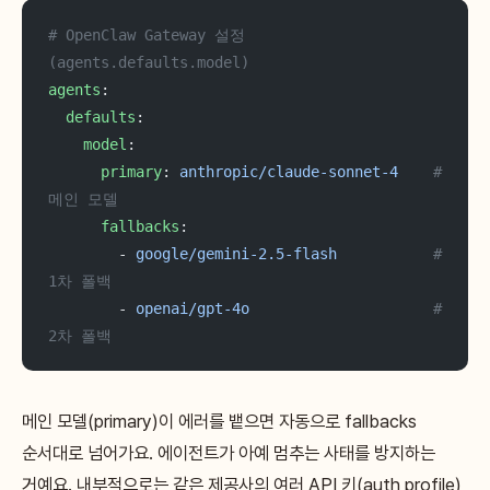
# OpenClaw Gateway 설정 
(agents.defaults.model)
agents
:
  defaults
:
    model
:
      primary
: 
anthropic/claude-sonnet-4
    # 
메인 모델
      fallbacks
:
        - 
google/gemini-2.5-flash
           # 
1차 폴백
        - 
openai/gpt-4o
                     # 
2차 폴백
메인 모델(primary)이 에러를 뱉으면 자동으로 fallbacks
순서대로 넘어가요. 에이전트가 아예 멈추는 사태를 방지하는
거예요. 내부적으로는 같은 제공사의 여러 API 키(auth profile)