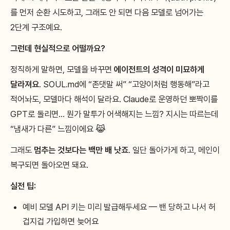
를 먼저 순환 시도하고, 그래도 안 되면 다음 모델로 넘어가는
2단계 구조예요.
그런데 현실적으로 어떨까요?
정직하게 말하면, 모델을 바꾸면
에이전트의 성격이 미묘하게
달라져요
. SOUL.md에 “존댓말 써” “고양이처럼 행동해”라고
적어놔도, 모델마다 해석이 달라요. Claude로 운영하던 뽀짝이를
GPT로 돌리면… 뭔가 말투가 어색해지는 느낌? 지시는 따르는데
“냄새가 다른” 느낌이에요 😹
그래도
멈추는 것보다는 백만 배 낫죠
. 일단 돌아가게 하고, 메인이
복구되면 돌아오면 돼요.
실전 팁:
예비 모델 API 키는 미리 발급해두세요 — 밴 당하고 나서 허
겁지겁 가입하면 늦어요