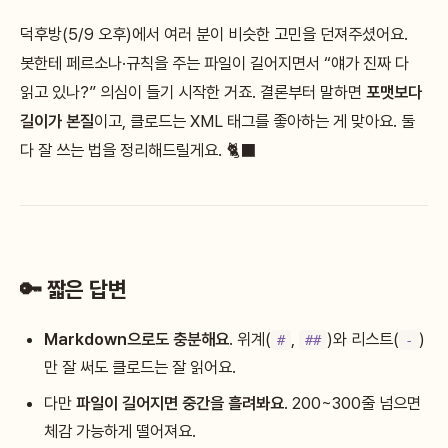
덕후방(5/9 오후)에서 여러 분이 비슷한 고민을 던져주셨어요.
봇한테 페르소나·규칙을 주는 파일이 길어지면서 “얘가 진짜 다
읽고 있나?” 의심이 들기 시작한 거죠. 결론부터 말하면
포맷보다
길이가 본질
이고, 클로드는 XML 태그를 좋아하는 게 맞아요. 둘
다 잘 쓰는 법을 정리해드릴게요. 🐈‍⬛
🔑 짧은 답변
Markdown으로도 충분해요
. 위계(
,
)와 리스트(
)
#
##
-
만 잘 써도 클로드는 잘 읽어요.
다만
파일이 길어지면 중간을 흘려봐요
. 200~300줄 넘으면
체감 가능하게 떨어져요.