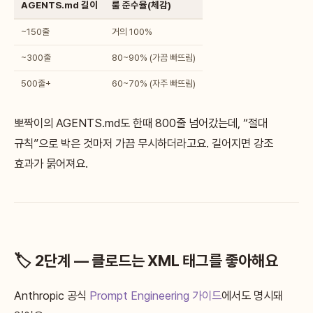
AGENTS.md 길이
룰 준수율(체감)
~150줄
거의 100%
~300줄
80~90% (가끔 빠뜨림)
500줄+
60~70% (자주 빠뜨림)
뽀짝이의 AGENTS.md도 한때 800줄 넘어갔는데, “절대
규칙”으로 박은 것마저 가끔 무시하더라고요. 길어지면 강조
효과가 묽어져요.
🏷️ 2단계 — 클로드는 XML 태그를 좋아해요
Anthropic 공식
Prompt Engineering 가이드
에서도 명시돼