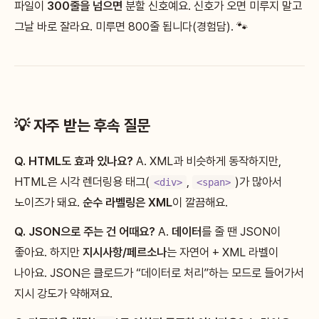
파일이
300줄을 넘으면
분할 신호예요. 신호가 오면 미루지 말고
그날 바로 잘라요. 미루면 800줄 됩니다(경험담). 🐾
💡 자주 받는 후속 질문
Q. HTML도 효과 있나요?
A. XML과 비슷하게 동작하지만,
HTML은 시각 렌더링용 태그(
,
)가 많아서
<div>
<span>
노이즈가 돼요.
순수 라벨링은 XML
이 깔끔해요.
Q. JSON으로 주는 건 어때요?
A.
데이터
를 줄 땐 JSON이
좋아요. 하지만
지시사항/페르소나
는 자연어 + XML 라벨이
나아요. JSON은 클로드가 “데이터로 처리”하는 모드로 들어가서
지시 강도가 약해져요.