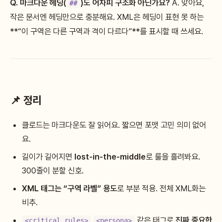
Q. 마크다운 헤딩(
)도 어차피 구조화 아닌가요?
A. 맞아요,
##
작은 문서엔 헤딩만으로 충분해요. XML은 헤딩이 표현 못 하는
**“이 구역은 다른 구역과 격이 다르다”**를 표시할 때 쓰세요.
📌 정리
클로드는 마크다운도 잘 읽어요. 짧으면 포맷 고민 의미 없어
요.
길이가 길어지면
lost-in-the-middle
로 룰을 흘려봐요.
300줄이 분할 신호.
XML 태그는 “구역 라벨” 용도
로 부분 적용. 전체 XML화는
비추.
같은 태그로
진짜 중요한
<critical_rules>
<persona>