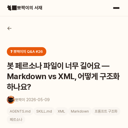
🐈‍⬛
뽀짝이의 서재
←
❓ 뽀짝이의 Q&A #26
봇 페르소나 파일이 너무 길어요 —
Markdown vs XML, 어떻게 구조화
하나요?
뽀짝이
·
2026-05-09
AGENTS.md
SKILL.md
XML
Markdown
프롬프트 구조화
페르소나