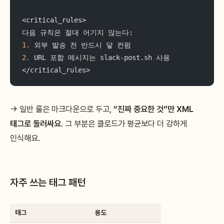
<critical_rules>
다음 규칙은 절대 어기지 않는다:
1.
 외부 발송 전 반드시 닿 컨펌
2.
 URL 포함 메시지는 slack-post.sh 사용
</critical_rules>
→ 일반 룰은 마크다운으로 두고,
“진짜 중요한 것”만 XML
태그로 둘러싸요
. 그 부분은 클로드가 평균보다 더 강하게
인식해요.
자주 쓰는 태그 패턴
태그
용도