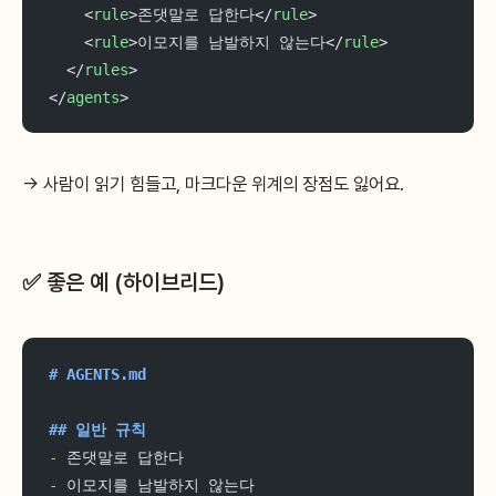
    <
rule
>존댓말로 답한다</
rule
>
    <
rule
>이모지를 남발하지 않는다</
rule
>
  </
rules
>
</
agents
>
→ 사람이 읽기 힘들고, 마크다운 위계의 장점도 잃어요.
✅ 좋은 예 (하이브리드)
# AGENTS.md
## 일반 규칙
-
 존댓말로 답한다
-
 이모지를 남발하지 않는다