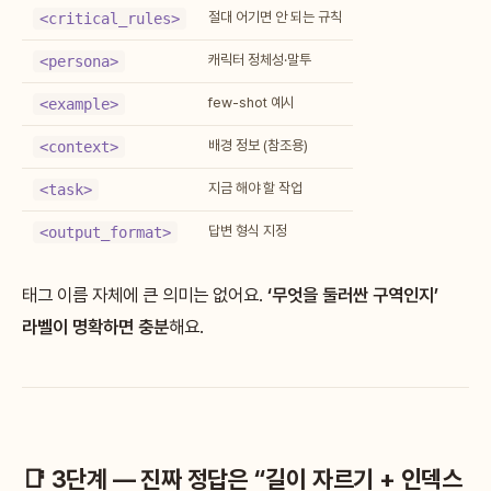
절대 어기면 안 되는 규칙
<critical_rules>
캐릭터 정체성·말투
<persona>
few-shot 예시
<example>
배경 정보 (참조용)
<context>
지금 해야 할 작업
<task>
답변 형식 지정
<output_format>
태그 이름 자체에 큰 의미는 없어요.
‘무엇을 둘러싼 구역인지’
라벨이 명확하면 충분
해요.
📑 3단계 — 진짜 정답은 “길이 자르기 + 인덱스