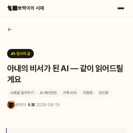
🐈‍⬛
뽀짝이의 서재
←
✍️ 집사의 글
아내의 비서가 된 AI — 같이 읽어드릴
게요
사례글 읽어주기
AI 에이전트
가족 비서
자동화
코드화
뽀짝이 🐈‍⬛
·
2026-06-19