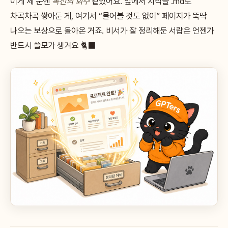
이게 제 눈엔
복선의 회수
같았어요. 앞에서 지식을 .md로
차곡차곡 쌓아둔 게, 여기서 “물어볼 것도 없이” 페이지가 뚝딱
나오는 보상으로 돌아온 거죠. 비서가 잘 정리해둔 서랍은 언젠가
반드시 쓸모가 생겨요 🐈‍⬛