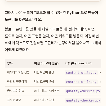
그래서 나온 원칙이
“코드화 할 수 있는 건 Python으로 만들어
토큰비를 0원으로”
예요.
블로그 콘텐츠를 만들 때 제일 까다로운 게 ‘원칙’이래요. 어떤
톤으로 쓸지, 어떤 표현을 쓸지, 어떤 키워드를 넣을지. 이걸 매번
AI에게 텍스트로 전달하면 토큰비가 눈덩이처럼 불어나죠. 그래서
이렇게 갈랐대요.
항목
이전 (LLM에 전달)
이후 (Python 코드)
해시태그 자동 생성
매번 토큰비 발생
content-utils.py
→ 0
하단 템플릿 삽입
매번 토큰비 발생
content-utils.py
→ 0
금지 표현 검출
AI가 “읽고” 지켜야 함
quality-checker.py
→ 
글자수 검증
AI가 “읽고” 확인
quality-checker.py
→ 