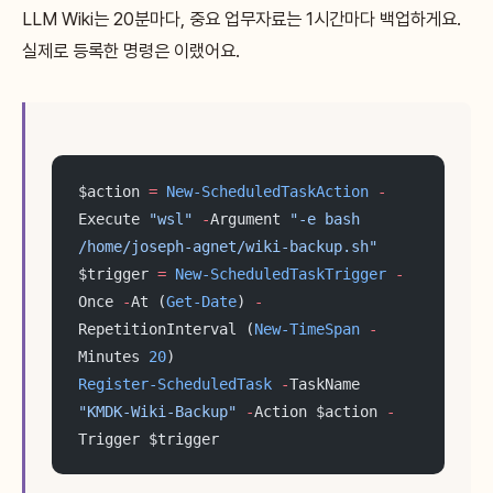
LLM Wiki는 20분마다, 중요 업무자료는 1시간마다 백업하게요.
실제로 등록한 명령은 이랬어요.
$action 
=
 New-ScheduledTaskAction
 -
Execute 
"wsl"
 -
Argument 
"-e bash 
/home/joseph-agnet/wiki-backup.sh"
$trigger 
=
 New-ScheduledTaskTrigger
 -
Once 
-
At (
Get-Date
) 
-
RepetitionInterval (
New-TimeSpan
 -
Minutes 
20
)
Register-ScheduledTask
 -
TaskName 
"KMDK-Wiki-Backup"
 -
Action $action 
-
Trigger $trigger