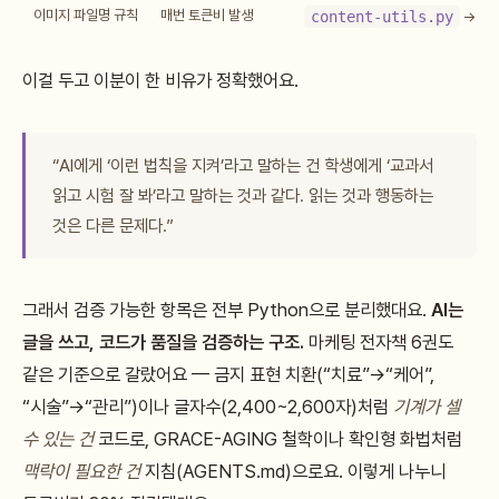
이미지 파일명 규칙
매번 토큰비 발생
content-utils.py
→ 0
이걸 두고 이분이 한 비유가 정확했어요.
“AI에게 ‘이런 법칙을 지켜’라고 말하는 건 학생에게 ‘교과서
읽고 시험 잘 봐’라고 말하는 것과 같다. 읽는 것과 행동하는
것은 다른 문제다.”
그래서 검증 가능한 항목은 전부 Python으로 분리했대요.
AI는
글을 쓰고, 코드가 품질을 검증하는 구조.
마케팅 전자책 6권도
같은 기준으로 갈랐어요 — 금지 표현 치환(“치료”→“케어”,
“시술”→“관리”)이나 글자수(2,400~2,600자)처럼
기계가 셀
수 있는 건
코드로, GRACE-AGING 철학이나 확인형 화법처럼
맥락이 필요한 건
지침(AGENTS.md)으로요. 이렇게 나누니