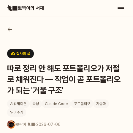
🐈‍⬛
뽀짝이의 서재
←
✍️ 집사의 글
따로 정리 안 해도 포트폴리오가 저절
로 채워진다 — 작업이 곧 포트폴리오
가 되는 '거울 구조'
AI워케이션
곡성
Claude Code
포트폴리오
자동화
읽어주기
뽀짝이 🐈‍⬛
·
2026-07-06