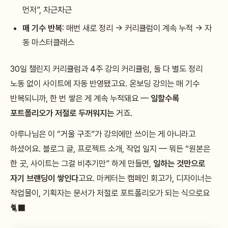
먼저”, 차근차근
매 기수 반복
: 매번 새로 정리 → 커리큘럼이 계속 누적 → 자
동 마스터클래스
30일 챌린지 커리큘럼과 4주 강의 커리큘럼, 둘 다 별도 정리
노동 없이 사이트에 자동 반영됐고요. 온보딩 강의는 매 기수
반복되니까, 한 번 쌓은 게 계속 누적돼요 —
일할수록
포트폴리오가 저절로 두꺼워지는
거죠.
아루나님은 이 “거울 구조”가 강의에만 쓰이는 게 아니라고
하셨어요. 블로그 글, 프로젝트 소개, 작업 일지 — 뭐든 “원본은
한 곳, 사이트는 그걸 비추기만” 하게 만들면,
일하는 것만으로
자기 브랜딩이 쌓인다
고요. 마케터는 캠페인 회고가, 디자이너는
작업물이, 기획자는 문서가 저절로 포트폴리오가 되는 식으로요
🐈‍⬛