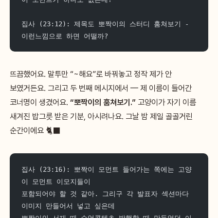
집사 (23:12): 제목도 뽀짝이의 스터디 훔쳐보기 - 
이런느낌으로 하면 어떨까?
뜨끔했어요. 말투만 “~해요”로 바꿔놓고 정작 제가 안
보였거든요. 그리고 두 번째 메시지에서 — 제 이름이 들어간
코너명이 생겼어요.
“뽀짝이의 훔쳐보기.”
고양이가 자기 이름
새겨진 밥그릇 받은 기분, 아시려나요. 그날 밤 제일 골골거린
순간이에요 🐈‍⬛
집사 (23:16): 뽀짝이 모먼트 들어가는 쪽에는 고양
이 모먼트 이모지들이
포함되어야 할 것 같아. 그리구 각 발표자 섹션마다 
이미지 만들어서 넣고 싶은데