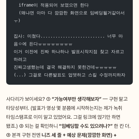
  iframe이 적용되어 보였으면 한다
  (왜냐면 아마 다 깜깜한 화면으로 임베딩될거같아서
ㅜ)
집사: 미쳤다.......................... 너무 마
음ㅇ에 든다ㅠㅠㅠㅠㅠㅠㅠㅠ
이거 이전에 진짜 하나하나 발표시작지점 찾고 자르고 
하려고
진짜고생했는데 결국 해결하지 못한건데ㅠㅠㅠㅠㅠ
(...) 그걸로 다른발표도 업뎃하고 스킬 수정까지하자
사다리가 보이세요? ①
“가능여부만 생각해보자”
— 구현 말고
타당성부터. (발표가 영상 몇 분쯤에 시작하는지는 제가 녹취
타임스탬프로 이미 알고 있었어요. 그걸 링크에 얹기만 하면
됐죠.) ② 되는 걸 확인하니
“임베딩할 수도 있으려나?”
한 칸 더.
③ 본격 구현 전엔
니즈 세 줄 + 예상 문제(깜깜한 화면) +