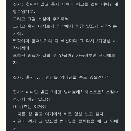
집사: 첫단락 말고 혹시 제목에 링크를 걸면 어때? 새
창ㅇ열기로.
그리고 그걸 스킬에 추가해놔.
그리고 혹시 다시보기 영상에서 해당 발표가 시작되는 
시점,
뽀작이의 훔쳐보기의 각 섹션마다 그 다시보기영상 시
작시점이
포함된 링크가 걸릴 수 있을까? 가능여부만 생각해보
자
집사: 혹시.... 영상을 임베딩할 수도 있으려나?
집사: 아니면 발표 1개만 넣어볼래? 테스트로? 스킬수
정까지 하진 말고!!
내 니즈는 이거야
- 다른 창 말고 여기에서 바로 영상 보고 싶다
- 근데 뭔가 그 발표별 썸네일을 클릭했을 때 그 안에
서