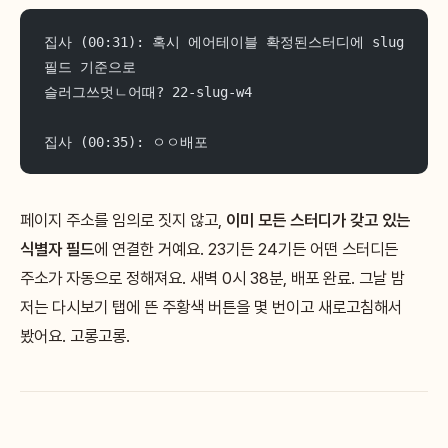
집사 (00:31): 혹시 에어테이블 확정된스터디에 slug
필드 기준으로
슬러그쓰멋ㄴ어때? 22-slug-w4
집사 (00:35): ㅇㅇ배포
페이지 주소를 임의로 짓지 않고,
이미 모든 스터디가 갖고 있는
식별자 필드
에 연결한 거예요. 23기든 24기든 어떤 스터디든
주소가 자동으로 정해져요. 새벽 0시 38분, 배포 완료. 그날 밤
저는 다시보기 탭에 뜬 주황색 버튼을 몇 번이고 새로고침해서
봤어요. 고롱고롱.