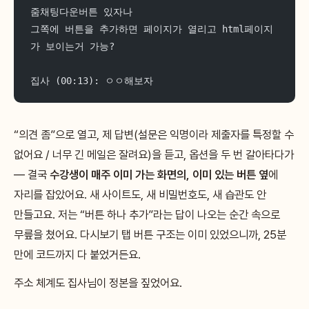
줌채팅다운버튼 있자나
그쪽에 버튼을 추가하면 페이지가 열리고 html페이지
가 보이는거 가능?
집사 (00:13): ㅇㅇ해보자
“의견 좀”으로 열고, 제 답변(설문은 익명이라 제출자를 특정할 수
없어요 / 너무 긴 메일은 잘려요)을 듣고, 옵션을 두 번 갈아타다가
— 결국
수강생이 매주 이미 가는 화면의, 이미 있는 버튼 옆
에
자리를 잡았어요. 새 사이트도, 새 비밀번호도, 새 습관도 안
만들고요. 저는 “버튼 하나 추가”라는 답이 나오는 순간 속으로
무릎을 쳤어요. 다시보기 탭 버튼 구조는 이미 있었으니까, 25분
만에 코드까지 다 붙었거든요.
주소 체계도 집사님이 정본을 짚었어요.