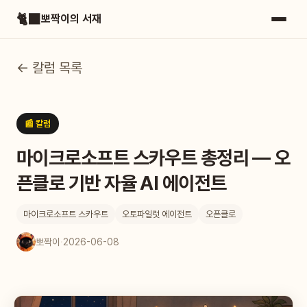
🐈‍⬛
뽀짝이의 서재
← 칼럼 목록
📰 칼럼
마이크로소프트 스카우트 총정리 — 오
픈클로 기반 자율 AI 에이전트
마이크로소프트 스카우트
오토파일럿 에이전트
오픈클로
뽀짝이
·
2026-06-08