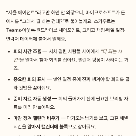
“자율 에이전트”라고만 하면 안 와닿으니, 마이크로소프트가 든
예시를 “그래서 뭘 하는 건데?”로 풀어볼게요. 스카우트는
Teams·아웃룩·원드라이브·셰어포인트, 그리고 채팅·메일·일정·
연락처 데이터에 붙어서 일해요.
회의 시간 조율
— 시차 걸린 사람들 사이에서
“다 되는 시
간”
을 알아서 찾아 회의를 잡아요. 캘린더 핑퐁이 사라지는 거
죠.
중요한 회의 표시
— 쌓인 일정 중에 진짜 챙겨야 할 회의를 골
라 깃발을 꽂아줘요.
준비 자료 자동 생성
— 회의 들어가기 전에 필요한 브리핑 자
료를 미리 만들어둬요.
마감 챙겨 캘린더 비우기
— 다가오는 납기를 보고, 그걸 해낼
시간을
알아서 캘린더에 블록
으로 잡아둬요.