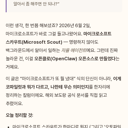
알아서 좀 해주면 안 되나?”
이런 생각, 한 번쯤 해보셨죠? 2026년 6월 2일,
마이크로소프트가 바로 그걸 들고나왔어요.
마이크로소프트
스카우트(Microsoft Scout)
— 명령하지 않아도
백그라운드에서 알아서 일하는
자율 에이전트
예요. 그런데 진짜
놀라운 건, 이걸
오픈클로(OpenClaw) 오픈소스로 만들었다
는
거예요.
이 글은 “마이크로소프트가 또 뭘 냈대” 식의 단신이 아니라,
이게
코파일럿과 뭐가 다르고, 나한테 무슨 의미인지
를 한자리에
정리하는 칼럼이에요. 해외 보도랑 공식 문서를 직접 읽고
추렸어요.
오늘 정리할 것:
마이크로소프트 스카우트가 한마디로 뭔지 (그리고 ‘오토파일