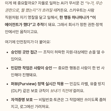
이게 왜 중요할까요? 자율로 일하는 AI가 무서운 건
“누가, 무슨
권한으로, 뭘 했는지”가 흐려질 때
거든요. 스카우트는 사람
직원처럼 자기 명찰을 달고 일해서,
한 행동 하나하나가 “이
에이전트가 했다”고 추적
이 돼요. 그래서 회사가 정한 권한·정책
안에서만 움직이고요.
여기에 안전장치가 더 붙어요:
승인된 곳만 접근
— 조직이 허락한 자원·대상에만 손을 댈 수
있어요.
민감한 작업은 사람이 승인
— 중요한 행동은 사람이 한 번 사
인해야 진행돼요.
퍼뷰(Purview) 정책 실시간 적용
— 민감도 라벨, 유출 방지
(DLP) 같은 보호 규칙이
보내기 직전에
걸려요.
자격증명 보호
— 비밀번호·토큰은 그 작업에만 쓰이도록 좁혀
지고, 로그에선 가려져요.