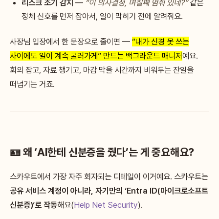
리스크 조기 감지
—
“이 의사결정, 며칠째 멈춰 있네?”
같은
정체 신호를 먼저 잡아서, 일이 막히기 전에 알려줘요.
사장님 입장에서 한 문장으로 줄이면 —
“내가 신경 못 쓰는
사이에도 일이 계속 굴러가게” 만드는 백그라운드 매니저
예요.
회의 잡고, 자료 챙기고, 마감 막을 시간까지 비워두는 잔일을
떠넘기는 거죠.
🪪 왜 ‘AI한테 신분증을 줬다’는 게 중요해요?
스카우트에서 가장 자주 회자되는 디테일이 이거예요. 스카우트는
공유 서비스 계정이 아니라, 자기만의 ‘Entra ID(마이크로소프트
신분증)‘로 작동
해요(
Help Net Security
).