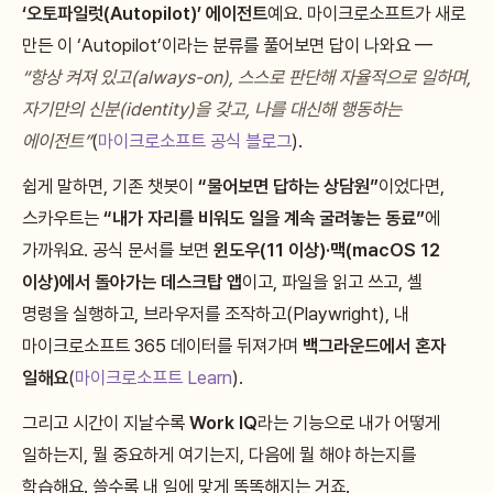
‘오토파일럿(Autopilot)’ 에이전트
예요. 마이크로소프트가 새로
만든 이 ‘Autopilot’이라는 분류를 풀어보면 답이 나와요 —
“항상 켜져 있고(always-on), 스스로 판단해 자율적으로 일하며,
자기만의 신분(identity)을 갖고, 나를 대신해 행동하는
에이전트”
(
마이크로소프트 공식 블로그
).
쉽게 말하면, 기존 챗봇이
“물어보면 답하는 상담원”
이었다면,
스카우트는
“내가 자리를 비워도 일을 계속 굴려놓는 동료”
에
가까워요. 공식 문서를 보면
윈도우(11 이상)·맥(macOS 12
이상)에서 돌아가는 데스크탑 앱
이고, 파일을 읽고 쓰고, 셸
명령을 실행하고, 브라우저를 조작하고(Playwright), 내
마이크로소프트 365 데이터를 뒤져가며
백그라운드에서 혼자
일해요
(
마이크로소프트 Learn
).
그리고 시간이 지날수록
Work IQ
라는 기능으로 내가 어떻게
일하는지, 뭘 중요하게 여기는지, 다음에 뭘 해야 하는지를
학습해요. 쓸수록 내 일에 맞게 똑똑해지는 거죠.