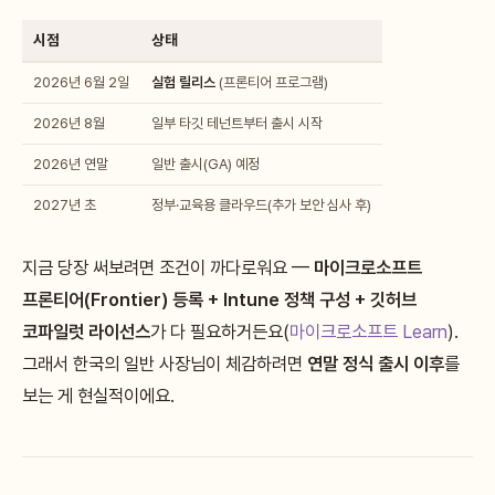
시점
상태
2026년 6월 2일
실험 릴리스
(프론티어 프로그램)
2026년 8월
일부 타깃 테넌트부터 출시 시작
2026년 연말
일반 출시(GA) 예정
2027년 초
정부·교육용 클라우드(추가 보안 심사 후)
지금 당장 써보려면 조건이 까다로워요 —
마이크로소프트
프론티어(Frontier) 등록 + Intune 정책 구성 + 깃허브
코파일럿 라이선스
가 다 필요하거든요(
마이크로소프트 Learn
).
그래서 한국의 일반 사장님이 체감하려면
연말 정식 출시 이후
를
보는 게 현실적이에요.