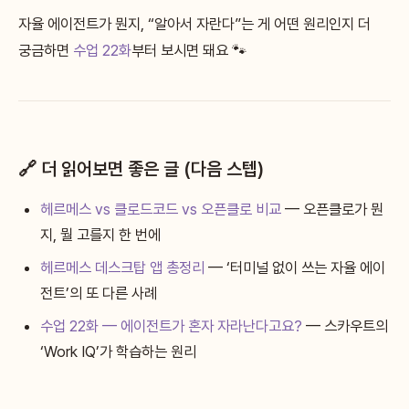
자율 에이전트가 뭔지, “알아서 자란다”는 게 어떤 원리인지 더
궁금하면
수업 22화
부터 보시면 돼요 🐾
🔗 더 읽어보면 좋은 글 (다음 스텝)
헤르메스 vs 클로드코드 vs 오픈클로 비교
— 오픈클로가 뭔
지, 뭘 고를지 한 번에
헤르메스 데스크탑 앱 총정리
— ‘터미널 없이 쓰는 자율 에이
전트’의 또 다른 사례
수업 22화 — 에이전트가 혼자 자라난다고요?
— 스카우트의
‘Work IQ’가 학습하는 원리