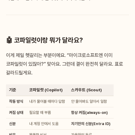
🤖 코파일럿이랑 뭐가 달라요?
이게 제일 헷갈리는 부분이에요. “마이크로소프트엔 이미
코파일럿이 있잖아?” 맞아요. 그런데 결이 완전히 달라요. 표로
갈라드릴게요.
기준
코파일럿 (Copilot)
스카우트 (Scout)
작동 방식
내가 물어볼 때마다 답함
안 물어봐도 알아서 일함
켜짐 상태
필요할 때 부름
항상 켜짐(always-on)
신분
내 계정 안에서 도움
자기만의 신분(Entra ID)
비유
똑똑한 비서
자율적인 동료