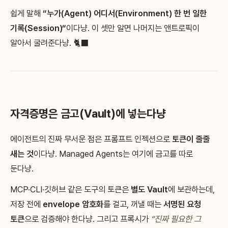
쉽게 말해
“누가(Agent) 어디서(Environment) 한 번 일한
기록(Session)“
이다냥. 이 셋만 알면 나머지는 앤트로픽이
알아서 굴려준다냥. 🐈‍⬛
자격증명은 금고(Vault)에 넣는다냥
에이전트의 진짜 무서운 점은 프롬프트 인젝션으로
토큰이 줄줄
새는 것
이다냥. Managed Agents는 여기에 금고를 따로
둔다냥.
MCP·CLI·깃허브 같은 도구의 토큰은
별도 Vault
에 보관하는데,
저장 전에
envelope 암호화
를 걸고, 꺼낼 때는
서명된 요청
토큰
으로 검증해야 한다냥. 그리고 프록시가
“진짜 필요한 그