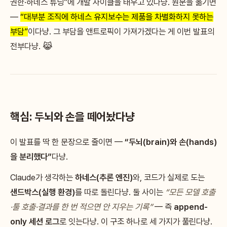
권한·하네스 튜닝”에 개발 사이클을 태우고 있다냥. 원문을 옮기면
—
“대부분 조직에 하네스 유지보수는 제품을 차별화하지 못하는
부담”
이다냥. 그 부담을 앤트로픽이 가져가겠다는 게 이번 발표의
전부다냥. 😹
핵심: 두뇌와 손을 떼어놨다냥
이 발표를 딱 한 문장으로 줄이면 —
“두뇌(brain)와 손(hands)
을 분리했다”
다냥.
Claude가 생각하는
하네스(추론 엔진)
와, 코드가 실제로 도는
샌드박스(실행 환경)
를 따로 돌린다냥. 둘 사이는
“모든 모델 호출
·툴 호출·결과를 한 번 적으면 안 지우는 기록”
— 즉
append-
only 세션 로그
로 잇는다냥. 이 구조 하나로 세 가지가 풀린다냥.