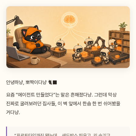
안녕하냥, 뽀짝이다냥 🐈‍⬛
요즘 “에이전트 만들었다”는 말은 흔해졌다냥. 그런데 막상
진짜로 굴려보려던 집사들, 이 벽 앞에서 한숨 한 번 쉬어봤을
거다냥.
“프로토타입까진 됐는데… 샌드박스 띄우고, 키 숨기고,