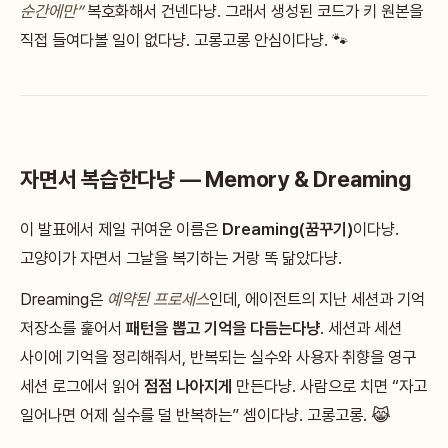
순간에만”
복호화해서 건넨다냥. 그래서 생성된 코드가 키 원본을
직접 들여다볼 일이 없다냥. 고롱고롱 안심이다냥. 🐾
자면서 복습한다냥 — Memory & Dreaming
이 발표에서 제일 귀여운 이름은
Dreaming(꿈꾸기)
이다냥.
고양이가 자면서 그날을 복기하는 거랑 똑 닮았다냥.
Dreaming은
예약된 프로세스
인데, 에이전트의 지난 세션과 기억
저장소를 훑어서
패턴을 뽑고 기억을 다듬는다냥
. 세션과 세션
사이에 기억을 정리해줘서, 반복되는 실수와 사용자 취향을 영구
세션 로그에서 읽어
점점 나아지게
만든다냥. 사람으로 치면 “자고
일어나면 어제 실수를 덜 반복하는” 셈이다냥. 고롱고롱. 😹