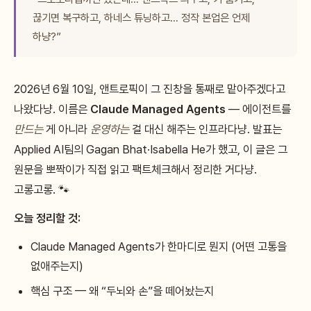
끊기면 복구하고, 하네스 튜닝하고… 정작 본업은 언제
하냥?”
2026년 6월 10일, 앤트로픽이 그 진창을 통째로 맡아주겠다고
나왔다냥. 이름은
Claude Managed Agents
— 에이전트를
만드는
게 아니라
운영하는
걸 대신 해주는 인프라다냥. 발표는
Applied AI팀의 Gagan Bhat·Isabella He가 했고, 이 글은 그
원문을 뽀짝이가 직접 읽고 팩트체크해서 정리한 거다냥.
고롱고롱. 🐾
오늘 정리할 것:
Claude Managed Agents가 한마디로 뭔지 (어떤 고통을
없애주는지)
핵심 구조 — 왜 “두뇌와 손”을 떼어놨는지