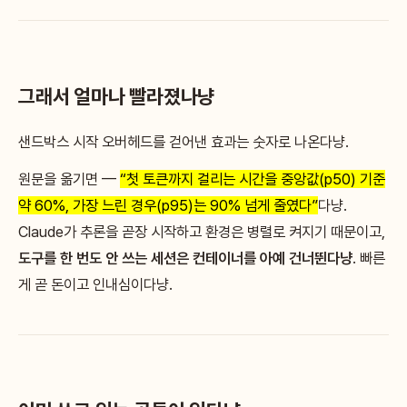
그래서 얼마나 빨라졌나냥
샌드박스 시작 오버헤드를 걷어낸 효과는 숫자로 나온다냥.
원문을 옮기면 —
“첫 토큰까지 걸리는 시간을 중앙값(p50) 기준
약 60%, 가장 느린 경우(p95)는 90% 넘게 줄였다”
다냥.
Claude가 추론을 곧장 시작하고 환경은 병렬로 켜지기 때문이고,
도구를 한 번도 안 쓰는 세션은 컨테이너를 아예 건너뛴다냥
. 빠른
게 곧 돈이고 인내심이다냥.